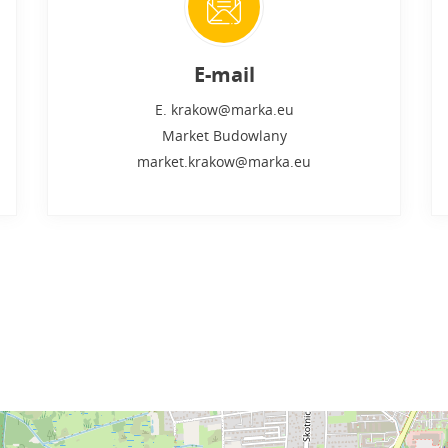
E-mail
E. krakow@marka.eu
Market Budowlany
market.krakow@marka.eu