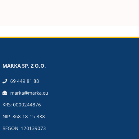
MARKA SP. Z O.O.
69 449 81 88
marka@marka.eu
KRS: 0000244876
NIP: 868-18-15-338
REGON: 120139073