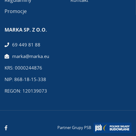
Promocje
MARKA SP. Z O.O.
69 449 81 88
marka@marka.eu
KRS: 0000244876
NIP: 868-18-15-338
REGON: 120139073
Partner Grupy PSB